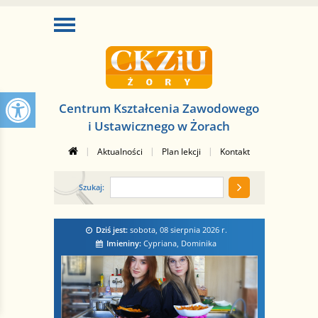
Centrum Kształcenia Zawodowego
i Ustawicznego w Żorach
|
|
|
Aktualności
Plan lekcji
Kontakt
Szukaj:
Dziś jest:
sobota, 08 sierpnia 2026
r.
Imieniny:
Cypriana, Dominika