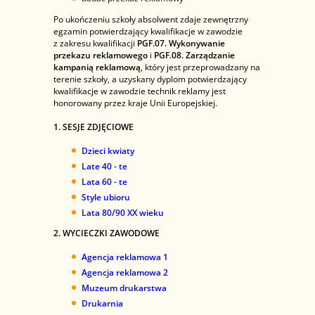
Po ukończeniu szkoły absolwent zdaje zewnętrzny
egzamin potwierdzający kwalifikacje w zawodzie
z zakresu kwalifikacji
PGF.07. Wykonywanie
przekazu reklamowego
i
PGF.08. Zarządzanie
kampanią reklamową
, który jest przeprowadzany na
terenie szkoły, a uzyskany dyplom potwierdzający
kwalifikacje w zawodzie technik reklamy jest
honorowany przez kraje Unii Europejskiej.
1. SESJE ZDJĘCIOWE
Dzieci kwiaty
Late 40 - te
Lata 60 - te
Style ubioru
Lata 80/90 XX wieku
2.
WYCIECZKI ZAWODOWE
Agencja reklamowa 1
Agencja reklamowa 2
Muzeum drukarstwa
Drukarnia