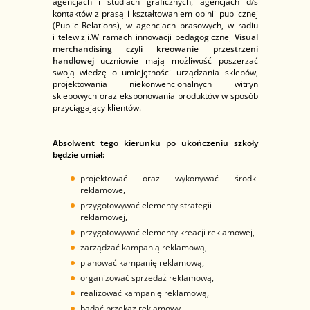
agencjach i studiach graficznych, agencjach d/s
kontaktów z prasą i kształtowaniem opinii publicznej
(Public Relations), w agencjach prasowych, w radiu
i telewizji.W ramach innowacji pedagogicznej
Visual
merchandising czyli kreowanie przestrzeni
handlowej
uczniowie mają możliwość poszerzać
swoją wiedzę o umiejętności urządzania sklepów,
projektowania niekonwencjonalnych witryn
sklepowych oraz eksponowania produktów w sposób
przyciągający klientów.
Absolwent tego kierunku po ukończeniu szkoły
będzie umiał:
projektować oraz wykonywać środki
reklamowe,
przygotowywać elementy strategii
reklamowej,
przygotowywać elementy kreacji reklamowej,
zarządzać kampanią reklamową,
planować kampanię reklamową,
organizować sprzedaż reklamową,
realizować kampanię reklamową,
badać przekaz reklamowy