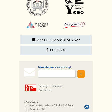
ANKIETA DLA ABSOLWENTÓW
FACEBOOK
Newsletter
- zapisz się!
Biuletyn Informacji
Publicznej
CKZiU Żory
os. Księcia Władysława 28, 44-240 Żory
tel.:
32 43 45 366