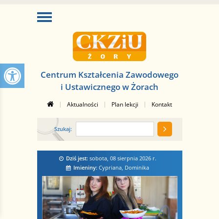
Centrum Kształcenia Zawodowego
i Ustawicznego w Żorach
|
|
|
Aktualności
Plan lekcji
Kontakt
Szukaj:
Dziś jest:
sobota, 08 sierpnia 2026
r.
Imieniny:
Cypriana, Dominika