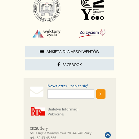
ANKIETA DLA ABSOLWENTÓW
FACEBOOK
Newsletter
- zapisz się!
Biuletyn Informacji
Publicznej
CKZiU Żory
os. Księcia Władysława 28, 44-240 Żory
tel.:
32 43 45 366