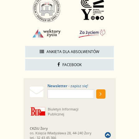
ANKIETA DLA ABSOLWENTÓW
FACEBOOK
Newsletter
- zapisz się!
Biuletyn Informacji
Publicznej
CKZiU Żory
os. Księcia Władysława 28, 44-240 Żory
tel.:
32 43 45 366