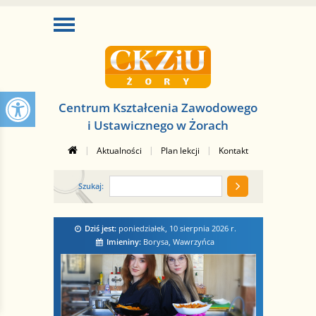
Centrum Kształcenia Zawodowego
i Ustawicznego w Żorach
|
|
|
Aktualności
Plan lekcji
Kontakt
Szukaj:
Dziś jest:
poniedziałek, 10 sierpnia 2026
r.
Imieniny:
Borysa, Wawrzyńca