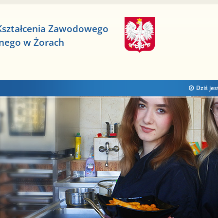
Kształcenia Zawodowego
znego w Żorach
Dziś jes