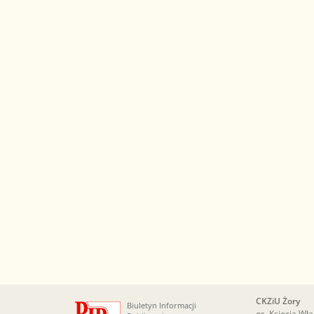
CKZiU Żory
Biuletyn Informacji
os. Księcia Wł