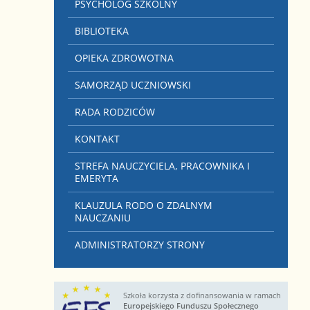
PSYCHOLOG SZKOLNY
BIBLIOTEKA
OPIEKA ZDROWOTNA
SAMORZĄD UCZNIOWSKI
RADA RODZICÓW
KONTAKT
STREFA NAUCZYCIELA, PRACOWNIKA I
EMERYTA
KLAUZULA RODO O ZDALNYM
NAUCZANIU
ADMINISTRATORZY STRONY
Szkoła korzysta z dofinansowania w ramach
Europejskiego Funduszu Społecznego