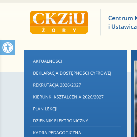
Centrum 
i Ustawic
AKTUALNOŚCI
DEKLARACJA DOSTĘPNOŚCI CYFROWEJ
REKRUTACJA 2026/2027
KIERUNKI KSZTAŁCENIA 2026/2027
PLAN LEKCJI
DZIENNIK ELEKTRONICZNY
KADRA PEDAGOGICZNA