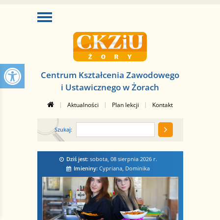
Centrum Kształcenia Zawodowego
i Ustawicznego w Żorach
|
|
|
Aktualności
Plan lekcji
Kontakt
Szukaj:
Dziś jest:
sobota, 08 sierpnia 2026
r.
Imieniny:
Cypriana, Dominika