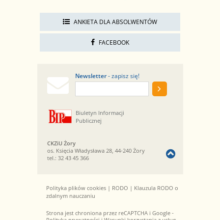
ANKIETA DLA ABSOLWENTÓW
FACEBOOK
Newsletter
- zapisz się!
Biuletyn Informacji
Publicznej
CKZiU Żory
os. Księcia Władysława 28, 44-240 Żory
tel.:
32 43 45 366
Polityka plików cookies
|
RODO
|
Klauzula RODO o
zdalnym nauczaniu
Strona jest chroniona przez reCAPTCHA i Google -
Polityka prywatności
i
Warunki korzystania z usług
.