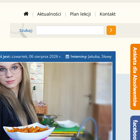
|
Aktualności
|
Plan lekcji
|
Kontakt
Szukaj:
ś jest:
czwartek, 06 sierpnia 2026
r.
Imieniny:
Jakuba, Sławy