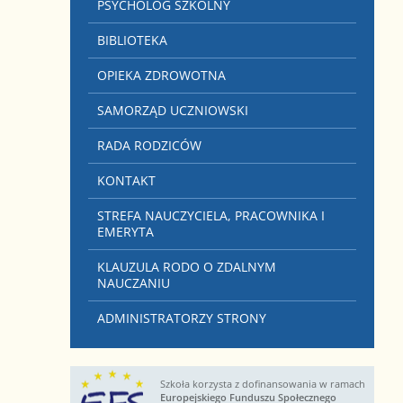
PSYCHOLOG SZKOLNY
BIBLIOTEKA
OPIEKA ZDROWOTNA
SAMORZĄD UCZNIOWSKI
RADA RODZICÓW
KONTAKT
STREFA NAUCZYCIELA, PRACOWNIKA I
EMERYTA
KLAUZULA RODO O ZDALNYM
NAUCZANIU
ADMINISTRATORZY STRONY
Szkoła korzysta z dofinansowania w ramach
Europejskiego Funduszu Społecznego