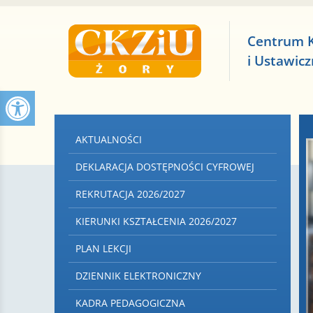
Centrum 
i Ustawic
AKTUALNOŚCI
DEKLARACJA DOSTĘPNOŚCI CYFROWEJ
REKRUTACJA 2026/2027
KIERUNKI KSZTAŁCENIA 2026/2027
PLAN LEKCJI
DZIENNIK ELEKTRONICZNY
KADRA PEDAGOGICZNA