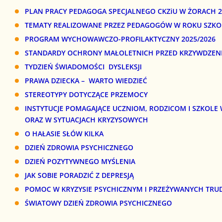
PLAN PRACY PEDAGOGA SPECJALNEGO CKZiU W ŻORACH 2
TEMATY REALIZOWANE PRZEZ PEDAGOGÓW W ROKU SZKO
PROGRAM WYCHOWAWCZO-PROFILAKTYCZNY 2025/2026
STANDARDY OCHRONY MAŁOLETNICH PRZED KRZYWDZEN
TYDZIEŃ ŚWIADOMOŚCI DYSLEKSJI
PRAWA DZIECKA – WARTO WIEDZIEĆ
STEREOTYPY DOTYCZĄCE PRZEMOCY
INSTYTUCJE POMAGAJĄCE UCZNIOM, RODZICOM I SZKOL
ORAZ W SYTUACJACH KRYZYSOWYCH
O HAŁASIE SŁÓW KILKA
DZIEŃ ZDROWIA PSYCHICZNEGO
DZIEŃ POZYTYWNEGO MYŚLENIA
JAK SOBIE PORADZIĆ Z DEPRESJĄ
POMOC W KRYZYSIE PSYCHICZNYM I PRZEŻYWANYCH TRU
ŚWIATOWY DZIEŃ ZDROWIA PSYCHICZNEGO