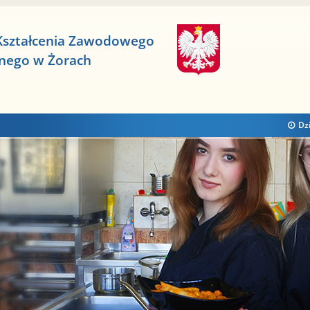
Kształcenia Zawodowego
znego w Żorach
Dzi