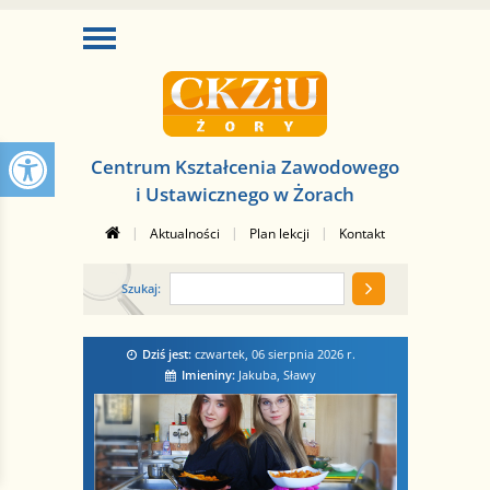
Centrum Kształcenia Zawodowego
i Ustawicznego w Żorach
|
|
|
Aktualności
Plan lekcji
Kontakt
Szukaj:
Dziś jest:
czwartek, 06 sierpnia 2026
r.
Imieniny:
Jakuba, Sławy