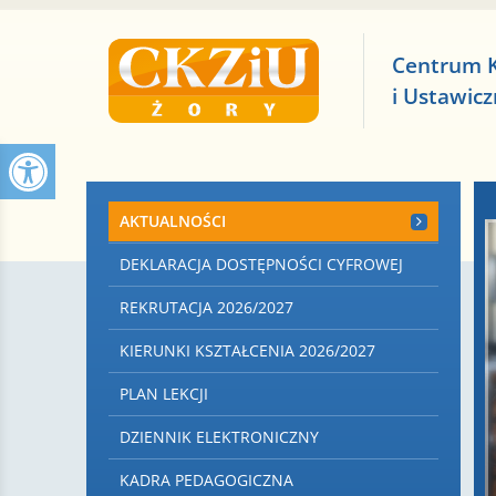
Centrum 
i Ustawic
AKTUALNOŚCI
DEKLARACJA DOSTĘPNOŚCI CYFROWEJ
REKRUTACJA 2026/2027
KIERUNKI KSZTAŁCENIA 2026/2027
PLAN LEKCJI
DZIENNIK ELEKTRONICZNY
KADRA PEDAGOGICZNA