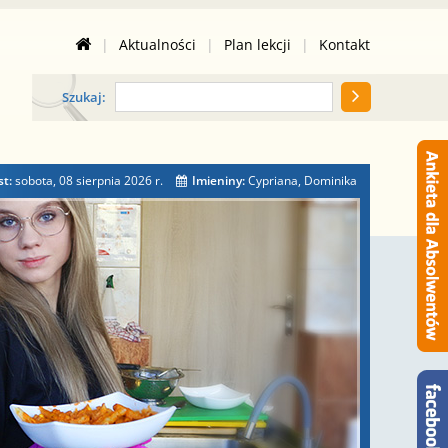
|
Aktualności
|
Plan lekcji
|
Kontakt
Szukaj:
st:
sobota, 08 sierpnia 2026
r.
Imieniny:
Cypriana, Dominika