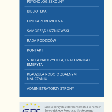
PSYCHOLOG SZKOLNY
BIBLIOTEKA
OPIEKA ZDROWOTNA
SAMORZĄD UCZNIOWSKI
RADA RODZICÓW
KONTAKT
STREFA NAUCZYCIELA, PRACOWNIKA I
EMERYTA
KLAUZULA RODO O ZDALNYM
NAUCZANIU
ADMINISTRATORZY STRONY
Szkoła korzysta z dofinansowania w ramach
Europejskiego Funduszu Społecznego