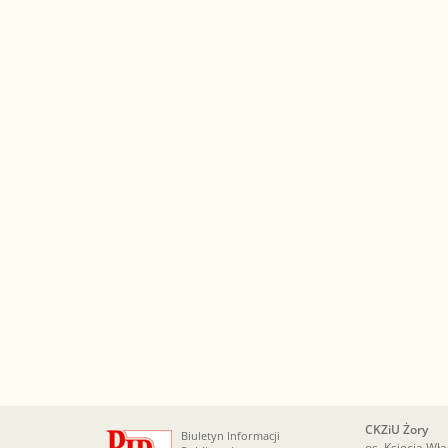
CKZiU Żory
Biuletyn Informacji
os. Księcia Wł