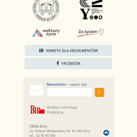
ANKIETA DLA ABSOLWENTÓW
FACEBOOK
Newsletter
- zapisz się!
Biuletyn Informacji
Publicznej
CKZiU Żory
os. Księcia Władysława 28, 44-240 Żory
tel.:
32 43 45 366