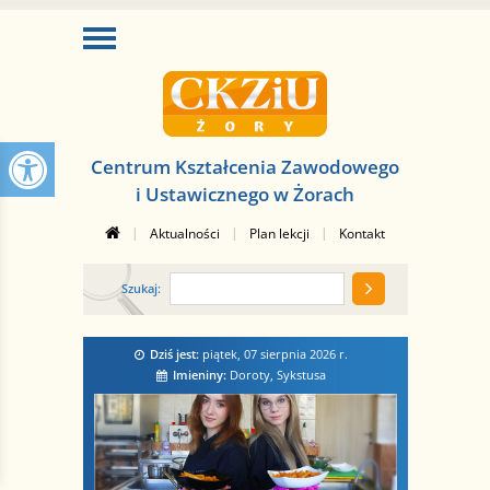
Centrum Kształcenia Zawodowego
i Ustawicznego w Żorach
|
|
|
Aktualności
Plan lekcji
Kontakt
Szukaj:
Dziś jest:
piątek, 07 sierpnia 2026
r.
Imieniny:
Doroty, Sykstusa