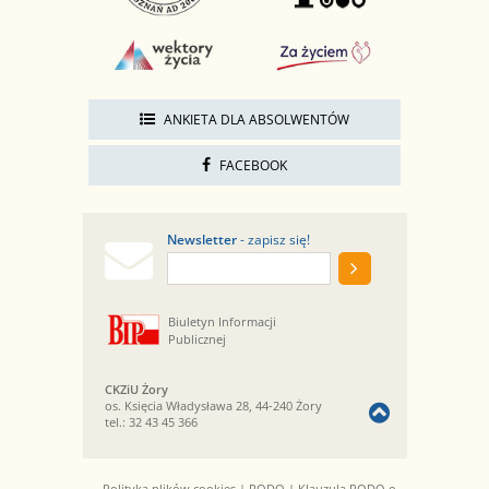
ANKIETA DLA ABSOLWENTÓW
FACEBOOK
Newsletter
- zapisz się!
Biuletyn Informacji
Publicznej
CKZiU Żory
os. Księcia Władysława 28, 44-240 Żory
tel.:
32 43 45 366
Polityka plików cookies
|
RODO
|
Klauzula RODO o