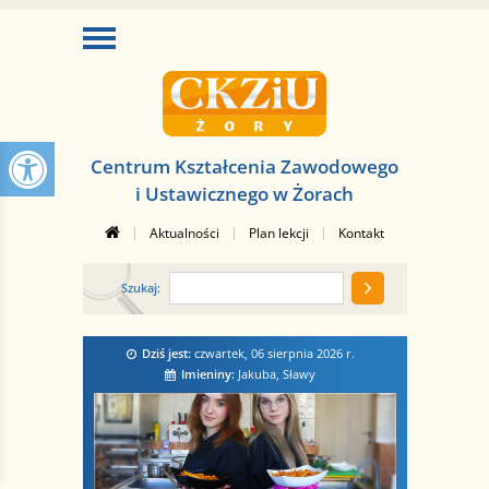
Centrum Kształcenia Zawodowego
i Ustawicznego w Żorach
|
|
|
Aktualności
Plan lekcji
Kontakt
Szukaj:
Dziś jest:
czwartek, 06 sierpnia 2026
r.
Imieniny:
Jakuba, Sławy