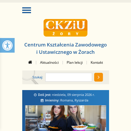
Centrum Kształcenia Zawodowego
i Ustawicznego w Żorach
|
|
|
Aktualności
Plan lekcji
Kontakt
Szukaj:
Dziś jest:
niedziela, 09 sierpnia 2026
r.
Imieniny:
Romana, Ryszarda