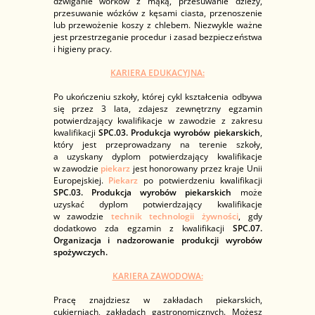
dźwiganie worków z mąką, przesuwanie dzieży,
przesuwanie wózków z kęsami ciasta, przenoszenie
lub przewożenie koszy z chlebem. Niezwykle ważne
jest przestrzeganie procedur i zasad bezpieczeństwa
i higieny pracy.
KARIERA EDUKACYJNA:
Po ukończeniu szkoły, której cykl kształcenia odbywa
się przez 3 lata, zdajesz zewnętrzny egzamin
potwierdzający kwalifikacje w zawodzie z zakresu
kwalifikacji
SPC.03. Produkcja wyrobów piekarskich
,
który jest przeprowadzany na terenie szkoły,
a uzyskany dyplom potwierdzający kwalifikacje
w zawodzie
piekarz
jest honorowany przez kraje Unii
Europejskiej.
Piekarz
po potwierdzeniu kwalifikacji
SPC.03. Produkcja wyrobów piekarskich
może
uzyskać dyplom potwierdzający kwalifikacje
w zawodzie
technik technologii żywności
, gdy
dodatkowo zda egzamin z kwalifikacji
SPC.07.
Organizacja i nadzorowanie produkcji wyrobów
spożywczych.
KARIERA ZAWODOWA:
Pracę znajdziesz w zakładach piekarskich,
cukierniach, zakładach gastronomicznych. Możesz