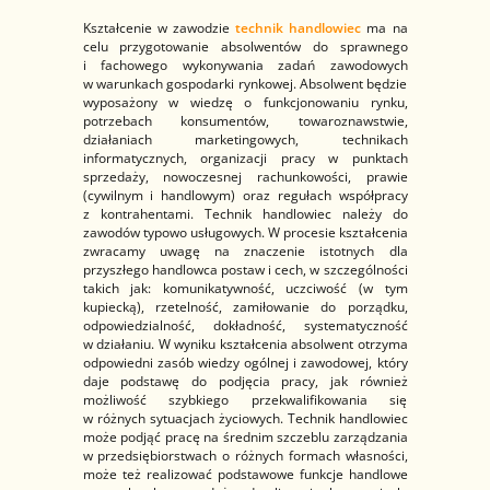
Kształcenie w zawodzie
technik handlowiec
ma na
celu przygotowanie absolwentów do sprawnego
i fachowego wykonywania zadań zawodowych
w warunkach gospodarki rynkowej. Absolwent będzie
wyposażony w wiedzę o funkcjonowaniu rynku,
potrzebach konsumentów, towaroznawstwie,
działaniach marketingowych, technikach
informatycznych, organizacji pracy w punktach
sprzedaży, nowoczesnej rachunkowości, prawie
(cywilnym i handlowym) oraz regułach współpracy
z kontrahentami. Technik handlowiec należy do
zawodów typowo usługowych. W procesie kształcenia
zwracamy uwagę na znaczenie istotnych dla
przyszłego handlowca postaw i cech, w szczególności
takich jak: komunikatywność, uczciwość (w tym
kupiecką), rzetelność, zamiłowanie do porządku,
odpowiedzialność, dokładność, systematyczność
w działaniu. W wyniku kształcenia absolwent otrzyma
odpowiedni zasób wiedzy ogólnej i zawodowej, który
daje podstawę do podjęcia pracy, jak również
możliwość szybkiego przekwalifikowania się
w różnych sytuacjach życiowych. Technik handlowiec
może podjąć pracę na średnim szczeblu zarządzania
w przedsiębiorstwach o różnych formach własności,
może też realizować podstawowe funkcje handlowe