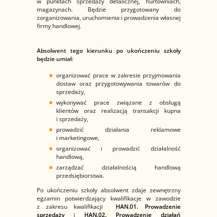
w punktach sprzedaży detalicznej, hurtowniach,
magazynach. Będzie przygotowany do
zorganizowania, uruchomienia i prowadzenia własnej
firmy handlowej.
Absolwent tego kierunku po ukończeniu szkoły
będzie umiał:
organizować prace w zakresie przyjmowania
dostaw oraz przygotowywania towarów do
sprzedaży,
wykonywać prace związane z obsługą
klientów oraz realizacją transakcji kupna
i sprzedaży,
prowadzić działania reklamowe
i marketingowe,
organizować i prowadzić działalność
handlową,
zarządzać działalnością handlową
przedsiębiorstwa.
Po ukończeniu szkoły absolwent zdaje zewnętrzny
egzamin potwierdzający kwalifikacje w zawodzie
z zakresu kwalifikacji
HAN.01. Prowadzenie
sprzedaży
i
HAN.02. Prowadzenie działań