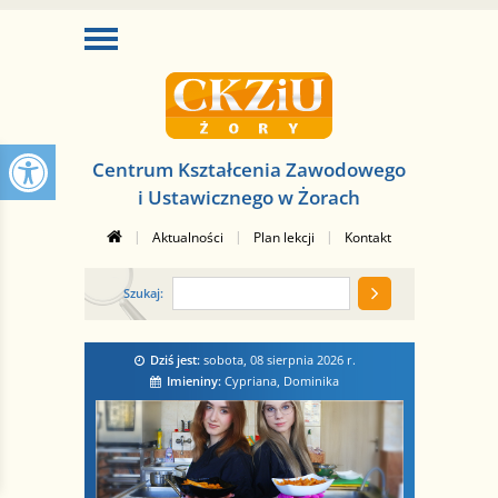
Centrum Kształcenia Zawodowego
i Ustawicznego w Żorach
|
|
|
Aktualności
Plan lekcji
Kontakt
Szukaj:
Dziś jest:
sobota, 08 sierpnia 2026
r.
Imieniny:
Cypriana, Dominika