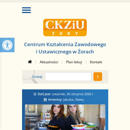
Centrum Kształcenia Zawodowego
i Ustawicznego w Żorach
|
|
|
Aktualności
Plan lekcji
Kontakt
Szukaj:
Dziś jest:
czwartek, 06 sierpnia 2026
r.
Imieniny:
Jakuba, Sławy