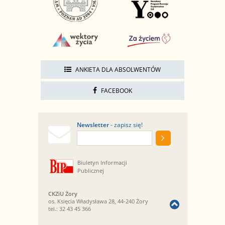
ANKIETA DLA ABSOLWENTÓW
FACEBOOK
Newsletter
- zapisz się!
Biuletyn Informacji
Publicznej
CKZiU Żory
os. Księcia Władysława 28, 44-240 Żory
tel.:
32 43 45 366