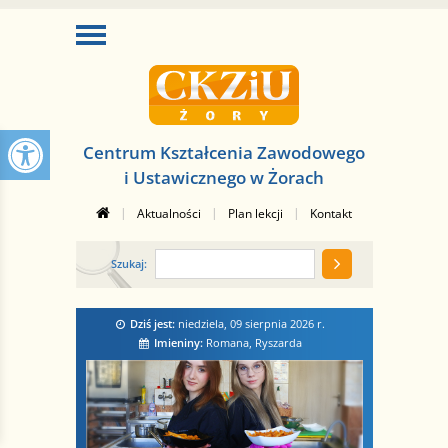
Centrum Kształcenia Zawodowego
i Ustawicznego w Żorach
|
|
|
Aktualności
Plan lekcji
Kontakt
Szukaj:
Dziś jest:
niedziela, 09 sierpnia 2026
r.
Imieniny:
Romana, Ryszarda