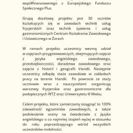
współfinansowanego z Europejskiego Funduszu
Społecznego Plus.
Grupą docelową projektu jest 30 uczniów
kształcących się w zawodach technik usług
fryzjerskich oraz technik żywienia i usług
gastronomicznych Centrum Kształcenia Zawodowego
i Ustawicznego w Żorach
W ramach projektu uczestnicy wezmą udział
w zajęciach przygotowawczych, obejmujących zajęcia
z języka angielskiego zawodowego,
przedsiębiorczości, doradztwa zawodowego oraz
zajęcia z historii i geografii Irlandii. Następnie
uczestnicy odbędą staże zawodowe w zakładach
pracy na terenie Irlandii. Po powrocie ze staży
uczniowie wraz z nauczycielami zorganizują
warsztaty fryzjerskie oraz gastronomiczne dla
podopiecznych WTZ oraz Uniwersytetu III Wieku.
Celem projektu, które zamierzamy osiągnąć to 100%
zdawalność egzaminów zawodowych, a także
podniesienie oceny na świadectwie z języka
angielskiego o co najmniej stopień wyżej w stosunku
do roku poprzedzającego wśród wszystkich
uczestników mobilności.