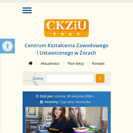
Centrum Kształcenia Zawodowego
i Ustawicznego w Żorach
|
|
|
Aktualności
Plan lekcji
Kontakt
Szukaj:
Dziś jest:
sobota, 08 sierpnia 2026
r.
Imieniny:
Cypriana, Dominika