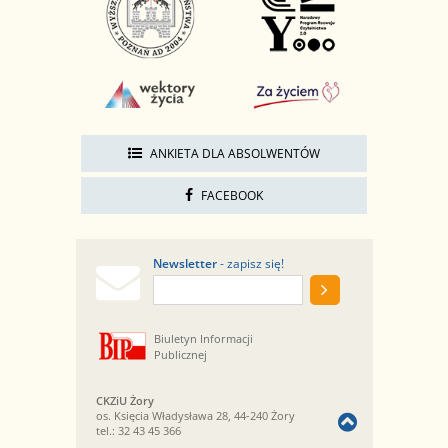
ANKIETA DLA ABSOLWENTÓW
FACEBOOK
Newsletter
- zapisz się!
Biuletyn Informacji
Publicznej
CKZiU Żory
os. Księcia Władysława 28, 44-240 Żory
tel.:
32 43 45 366