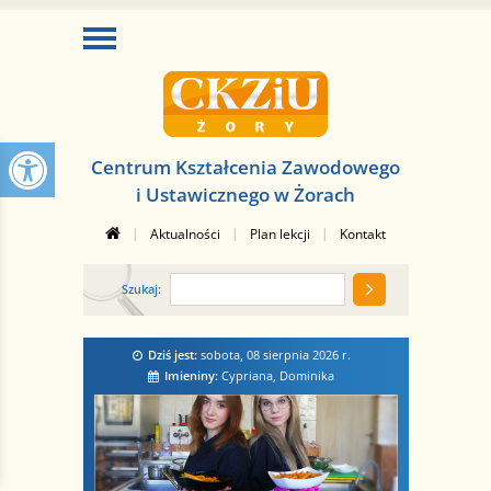
Centrum Kształcenia Zawodowego
i Ustawicznego w Żorach
|
|
|
Aktualności
Plan lekcji
Kontakt
Szukaj:
Dziś jest:
sobota, 08 sierpnia 2026
r.
Imieniny:
Cypriana, Dominika