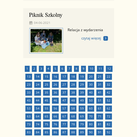
Piknik Szkolny
04-06-2021
Relacja z wydarzenia
czytaj więcej
1
2
3
4
5
6
7
8
9
10
11
12
13
14
15
16
17
18
19
20
21
22
23
24
25
26
27
28
29
30
31
32
33
34
35
36
37
38
39
40
41
42
43
44
45
46
47
48
49
50
51
52
53
54
55
56
57
58
59
60
61
62
63
64
65
66
67
68
69
70
71
72
73
74
75
76
77
78
79
80
81
82
83
84
85
86
87
88
89
90
91
92