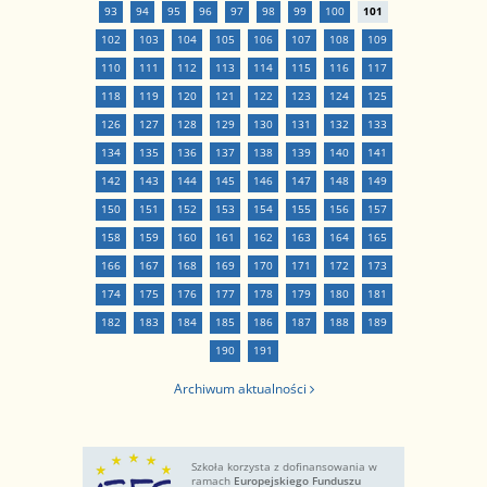
93
94
95
96
97
98
99
100
101
102
103
104
105
106
107
108
109
110
111
112
113
114
115
116
117
118
119
120
121
122
123
124
125
126
127
128
129
130
131
132
133
134
135
136
137
138
139
140
141
142
143
144
145
146
147
148
149
150
151
152
153
154
155
156
157
158
159
160
161
162
163
164
165
166
167
168
169
170
171
172
173
174
175
176
177
178
179
180
181
182
183
184
185
186
187
188
189
190
191
Archiwum aktualności
Szkoła korzysta z dofinansowania w
ramach
Europejskiego Funduszu