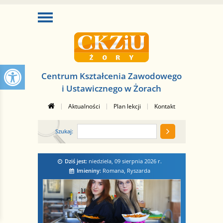
Centrum Kształcenia Zawodowego
i Ustawicznego w Żorach
|
|
|
Aktualności
Plan lekcji
Kontakt
Szukaj:
Dziś jest:
niedziela, 09 sierpnia 2026
r.
Imieniny:
Romana, Ryszarda