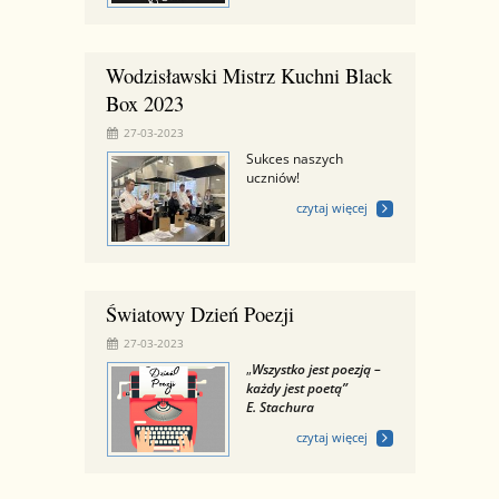
Wodzisławski Mistrz Kuchni Black
Box 2023
27-03-2023
Sukces naszych
uczniów!
czytaj więcej
Światowy Dzień Poezji
27-03-2023
„
Wszystko jest poezją –
każdy jest poetą”
E. Stachura
czytaj więcej