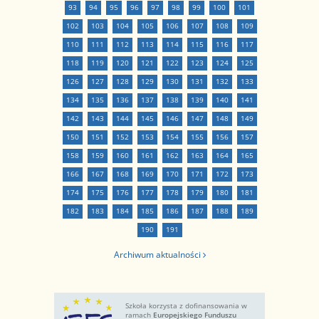
93
94
95
96
97
98
99
100
101
102
103
104
105
106
107
108
109
110
111
112
113
114
115
116
117
118
119
120
121
122
123
124
125
126
127
128
129
130
131
132
133
134
135
136
137
138
139
140
141
142
143
144
145
146
147
148
149
150
151
152
153
154
155
156
157
158
159
160
161
162
163
164
165
166
167
168
169
170
171
172
173
174
175
176
177
178
179
180
181
182
183
184
185
186
187
188
189
190
191
Archiwum aktualności
Szkoła korzysta z dofinansowania w
ramach
Europejskiego Funduszu