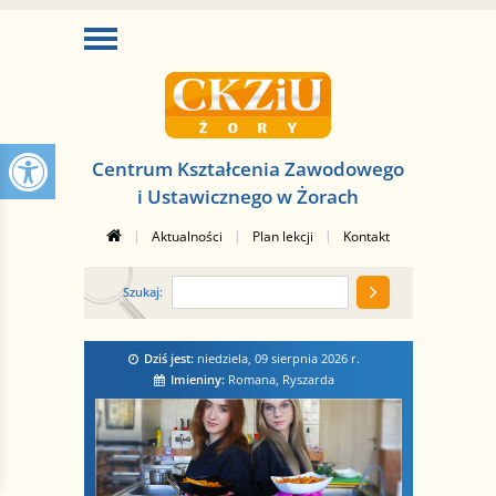
Centrum Kształcenia Zawodowego
i Ustawicznego w Żorach
|
|
|
Aktualności
Plan lekcji
Kontakt
Szukaj:
Dziś jest:
niedziela, 09 sierpnia 2026
r.
Imieniny:
Romana, Ryszarda