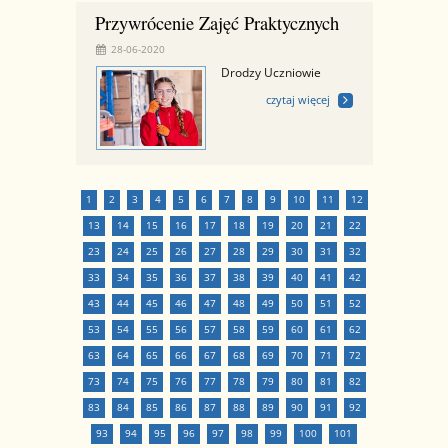
Przywrócenie Zajęć Praktycznych
28-06-2020
Drodzy Uczniowie
czytaj więcej
1
2
3
4
5
6
7
8
9
10
11
12
13
14
15
16
17
18
19
20
21
22
23
24
25
26
27
28
29
30
31
32
33
34
35
36
37
38
39
40
41
42
43
44
45
46
47
48
49
50
51
52
53
54
55
56
57
58
59
60
61
62
63
64
65
66
67
68
69
70
71
72
73
74
75
76
77
78
79
80
81
82
83
84
85
86
87
88
89
90
91
92
93
94
95
96
97
98
99
100
101