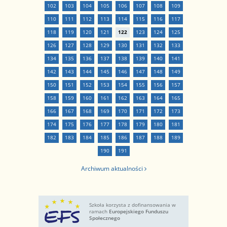
102
103
104
105
106
107
108
109
110
111
112
113
114
115
116
117
118
119
120
121
122
123
124
125
126
127
128
129
130
131
132
133
134
135
136
137
138
139
140
141
142
143
144
145
146
147
148
149
150
151
152
153
154
155
156
157
158
159
160
161
162
163
164
165
166
167
168
169
170
171
172
173
174
175
176
177
178
179
180
181
182
183
184
185
186
187
188
189
190
191
Archiwum aktualności
Szkoła korzysta z dofinansowania w
ramach
Europejskiego Funduszu
Społecznego