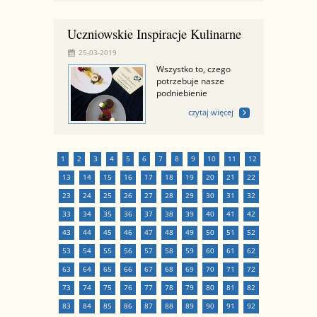
Uczniowskie Inspiracje Kulinarne
25-03-2019
Wszystko to, czego
potrzebuje nasze
podniebienie
czytaj więcej
1
2
3
4
5
6
7
8
9
10
11
12
13
14
15
16
17
18
19
20
21
22
23
24
25
26
27
28
29
30
31
32
33
34
35
36
37
38
39
40
41
42
43
44
45
46
47
48
49
50
51
52
53
54
55
56
57
58
59
60
61
62
63
64
65
66
67
68
69
70
71
72
73
74
75
76
77
78
79
80
81
82
83
84
85
86
87
88
89
90
91
92