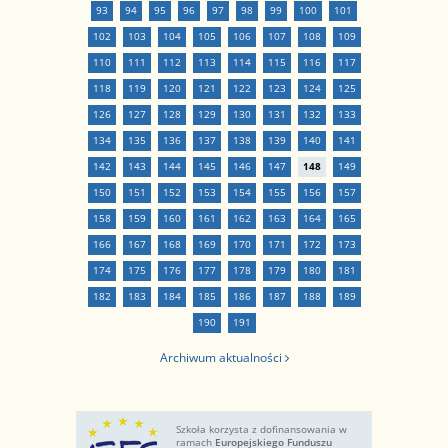
93
94
95
96
97
98
99
100
101
102
103
104
105
106
107
108
109
110
111
112
113
114
115
116
117
118
119
120
121
122
123
124
125
126
127
128
129
130
131
132
133
134
135
136
137
138
139
140
141
142
143
144
145
146
147
148
149
150
151
152
153
154
155
156
157
158
159
160
161
162
163
164
165
166
167
168
169
170
171
172
173
174
175
176
177
178
179
180
181
182
183
184
185
186
187
188
189
190
191
Archiwum aktualności
Szkoła korzysta z dofinansowania w
ramach
Europejskiego Funduszu