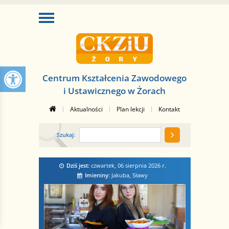
Centrum Kształcenia Zawodowego
i Ustawicznego w Żorach
|
|
|
Aktualności
Plan lekcji
Kontakt
Szukaj:
Dziś jest:
czwartek, 06 sierpnia 2026
r.
Imieniny:
Jakuba, Sławy