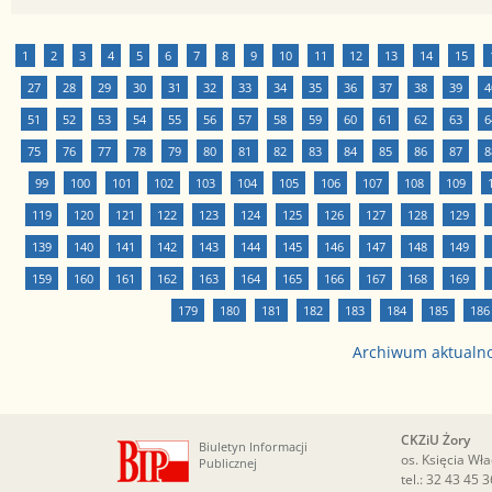
1
2
3
4
5
6
7
8
9
10
11
12
13
14
15
27
28
29
30
31
32
33
34
35
36
37
38
39
4
51
52
53
54
55
56
57
58
59
60
61
62
63
6
75
76
77
78
79
80
81
82
83
84
85
86
87
8
99
100
101
102
103
104
105
106
107
108
109
119
120
121
122
123
124
125
126
127
128
129
139
140
141
142
143
144
145
146
147
148
149
159
160
161
162
163
164
165
166
167
168
169
179
180
181
182
183
184
185
186
Archiwum aktualn
CKZiU Żory
Biuletyn Informacji
os. Księcia Wł
Publicznej
tel.:
32 43 45 