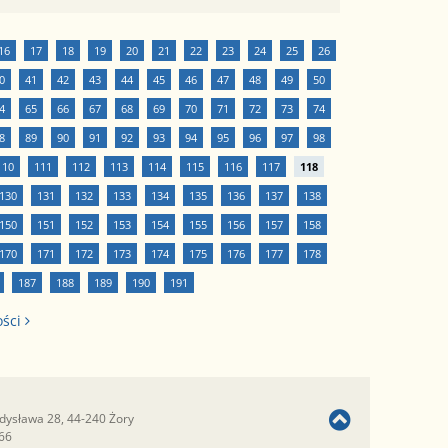
16
17
18
19
20
21
22
23
24
25
26
0
41
42
43
44
45
46
47
48
49
50
4
65
66
67
68
69
70
71
72
73
74
8
89
90
91
92
93
94
95
96
97
98
110
111
112
113
114
115
116
117
118
130
131
132
133
134
135
136
137
138
150
151
152
153
154
155
156
157
158
170
171
172
173
174
175
176
177
178
187
188
189
190
191
ości
adysława 28, 44-240 Żory
366