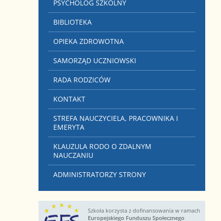
PSYCHOLOG SZKOLNY
BIBLIOTEKA
OPIEKA ZDROWOTNA
SAMORZĄD UCZNIOWSKI
RADA RODZICÓW
KONTAKT
STREFA NAUCZYCIELA, PRACOWNIKA I
EMERYTA
KLAUZULA RODO O ZDALNYM
NAUCZANIU
ADMINISTRATORZY STRONY
Szkoła korzysta z dofinansowania w ramach
Europejskiego Funduszu Społecznego