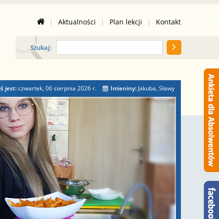
|
Aktualności
|
Plan lekcji
|
Kontakt
Szukaj:
ś jest:
czwartek, 06 sierpnia 2026
r.
Imieniny:
Jakuba, Sławy