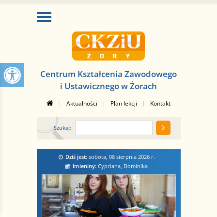
Centrum Kształcenia Zawodowego
i Ustawicznego w Żorach
|
|
|
Aktualności
Plan lekcji
Kontakt
Szukaj:
Dziś jest:
sobota, 08 sierpnia 2026
r.
Imieniny:
Cypriana, Dominika