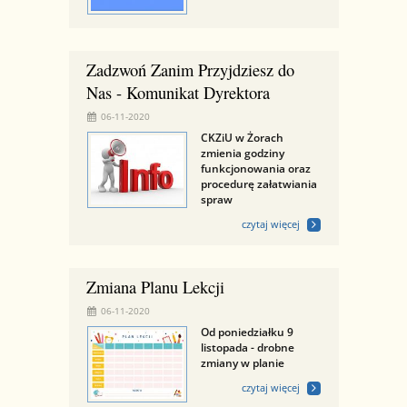
Zadzwoń Zanim Przyjdziesz do
Nas - Komunikat Dyrektora
06-11-2020
CKZiU w Żorach
zmienia godziny
funkcjonowania oraz
procedurę załatwiania
spraw
czytaj więcej
Zmiana Planu Lekcji
06-11-2020
Od poniedziałku 9
listopada - drobne
zmiany w planie
czytaj więcej