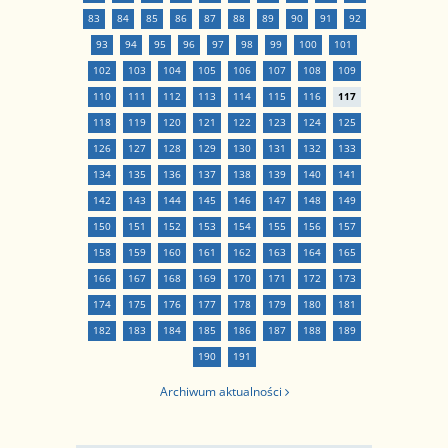
83
84
85
86
87
88
89
90
91
92
93
94
95
96
97
98
99
100
101
102
103
104
105
106
107
108
109
110
111
112
113
114
115
116
117
118
119
120
121
122
123
124
125
126
127
128
129
130
131
132
133
134
135
136
137
138
139
140
141
142
143
144
145
146
147
148
149
150
151
152
153
154
155
156
157
158
159
160
161
162
163
164
165
166
167
168
169
170
171
172
173
174
175
176
177
178
179
180
181
182
183
184
185
186
187
188
189
190
191
Archiwum aktualności