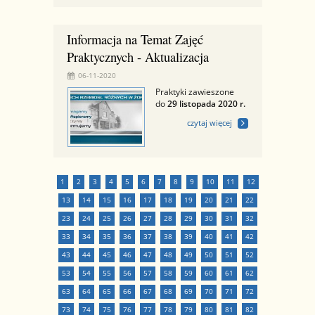
Informacja na Temat Zajęć
Praktycznych - Aktualizacja
06-11-2020
Praktyki zawieszone
do
29 listopada 2020 r.
czytaj więcej
1
2
3
4
5
6
7
8
9
10
11
12
13
14
15
16
17
18
19
20
21
22
23
24
25
26
27
28
29
30
31
32
33
34
35
36
37
38
39
40
41
42
43
44
45
46
47
48
49
50
51
52
53
54
55
56
57
58
59
60
61
62
63
64
65
66
67
68
69
70
71
72
73
74
75
76
77
78
79
80
81
82