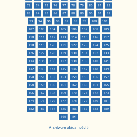
73
74
75
76
77
78
79
80
81
82
83
84
85
86
87
88
89
90
91
92
93
94
95
96
97
98
99
100
101
102
103
104
105
106
107
108
109
110
111
112
113
114
115
116
117
118
119
120
121
122
123
124
125
126
127
128
129
130
131
132
133
134
135
136
137
138
139
140
141
142
143
144
145
146
147
148
149
150
151
152
153
154
155
156
157
158
159
160
161
162
163
164
165
166
167
168
169
170
171
172
173
174
175
176
177
178
179
180
181
182
183
184
185
186
187
188
189
190
191
Archiwum aktualności