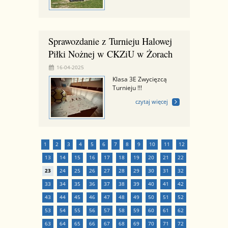
Sprawozdanie z Turnieju Halowej
Piłki Nożnej w CKZiU w Żorach
16-04-2025
Klasa 3E Zwycięzcą
Turnieju !!!
czytaj więcej
1
2
3
4
5
6
7
8
9
10
11
12
13
14
15
16
17
18
19
20
21
22
23
24
25
26
27
28
29
30
31
32
33
34
35
36
37
38
39
40
41
42
43
44
45
46
47
48
49
50
51
52
53
54
55
56
57
58
59
60
61
62
63
64
65
66
67
68
69
70
71
72