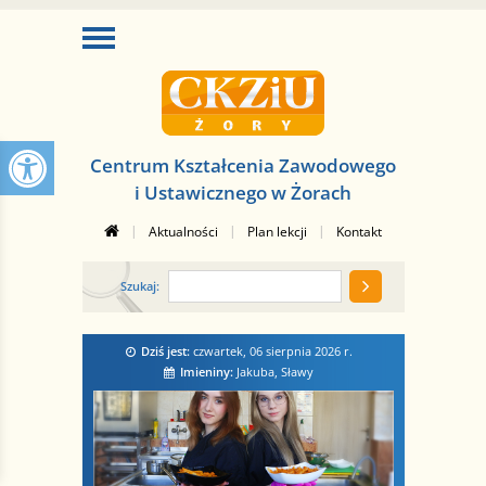
Centrum Kształcenia Zawodowego
i Ustawicznego w Żorach
|
|
|
Aktualności
Plan lekcji
Kontakt
Szukaj:
Dziś jest:
czwartek, 06 sierpnia 2026
r.
Imieniny:
Jakuba, Sławy