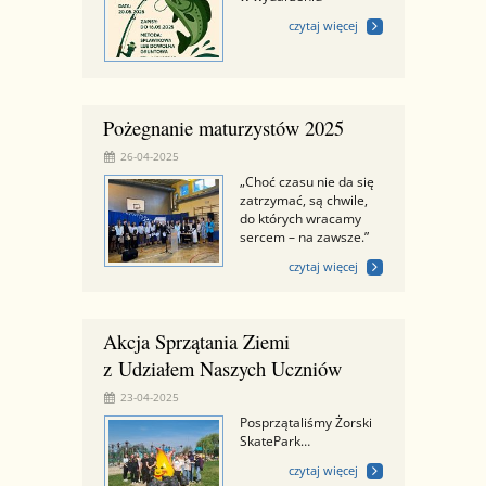
czytaj więcej
Pożegnanie maturzystów 2025
26-04-2025
„Choć czasu nie da się
zatrzymać, są chwile,
do których wracamy
sercem – na zawsze.”
czytaj więcej
Akcja Sprzątania Ziemi
z Udziałem Naszych Uczniów
23-04-2025
Posprzątaliśmy Żorski
SkatePark…
czytaj więcej