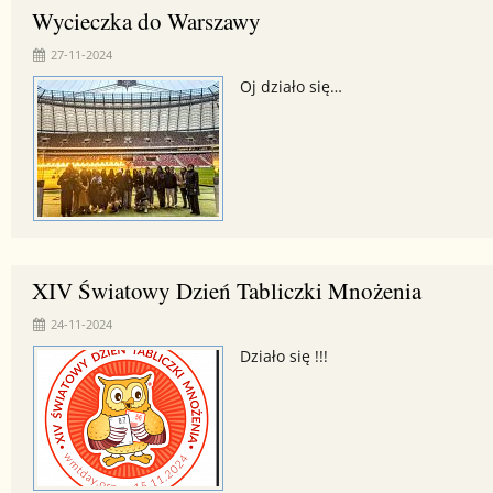
Wycieczka do Warszawy
27-11-2024
Oj działo się…
XIV Światowy Dzień Tabliczki Mnożenia
24-11-2024
Działo się !!!