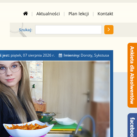
|
Aktualności
|
Plan lekcji
|
Kontakt
Szukaj:
ś jest:
piątek, 07 sierpnia 2026
r.
Imieniny:
Doroty, Sykstusa