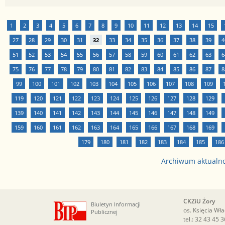
1
2
3
4
5
6
7
8
9
10
11
12
13
14
15
27
28
29
30
31
32
33
34
35
36
37
38
39
4
51
52
53
54
55
56
57
58
59
60
61
62
63
6
75
76
77
78
79
80
81
82
83
84
85
86
87
8
99
100
101
102
103
104
105
106
107
108
109
119
120
121
122
123
124
125
126
127
128
129
139
140
141
142
143
144
145
146
147
148
149
159
160
161
162
163
164
165
166
167
168
169
179
180
181
182
183
184
185
186
Archiwum aktualn
CKZiU Żory
Biuletyn Informacji
os. Księcia Wł
Publicznej
tel.:
32 43 45 