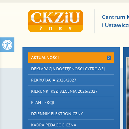
Centrum 
i Ustawic
AKTUALNOŚCI
DEKLARACJA DOSTĘPNOŚCI CYFROWEJ
REKRUTACJA 2026/2027
KIERUNKI KSZTAŁCENIA 2026/2027
PLAN LEKCJI
DZIENNIK ELEKTRONICZNY
KADRA PEDAGOGICZNA