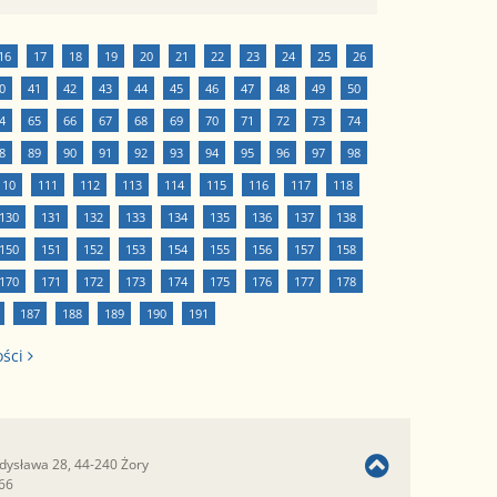
16
17
18
19
20
21
22
23
24
25
26
0
41
42
43
44
45
46
47
48
49
50
4
65
66
67
68
69
70
71
72
73
74
8
89
90
91
92
93
94
95
96
97
98
110
111
112
113
114
115
116
117
118
130
131
132
133
134
135
136
137
138
150
151
152
153
154
155
156
157
158
170
171
172
173
174
175
176
177
178
187
188
189
190
191
ości
adysława 28, 44-240 Żory
366