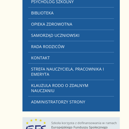
PSYCHOLOG SZKOLNY
BIBLIOTEKA
OPIEKA ZDROWOTNA
SAMORZĄD UCZNIOWSKI
RADA RODZICÓW
KONTAKT
STREFA NAUCZYCIELA, PRACOWNIKA I
EMERYTA
KLAUZULA RODO O ZDALNYM
NAUCZANIU
ADMINISTRATORZY STRONY
Szkoła korzysta z dofinansowania w ramach
Europejskiego Funduszu Społecznego