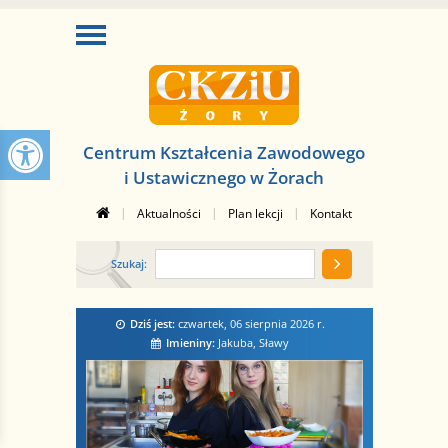
Centrum Kształcenia Zawodowego
i Ustawicznego w Żorach
|
|
|
Aktualności
Plan lekcji
Kontakt
Szukaj:
Dziś jest:
czwartek, 06 sierpnia 2026
r.
Imieniny:
Jakuba, Sławy