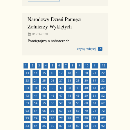
Narodowy Dzień Pamięci
Żołnierzy Wyklętych
01-03-2020
Pamiętajmy o bohaterach
czytaj więcej
1
2
3
4
5
6
7
8
9
10
11
12
13
14
15
16
17
18
19
20
21
22
23
24
25
26
27
28
29
30
31
32
33
34
35
36
37
38
39
40
41
42
43
44
45
46
47
48
49
50
51
52
53
54
55
56
57
58
59
60
61
62
63
64
65
66
67
68
69
70
71
72
73
74
75
76
77
78
79
80
81
82
83
84
85
86
87
88
89
90
91
92