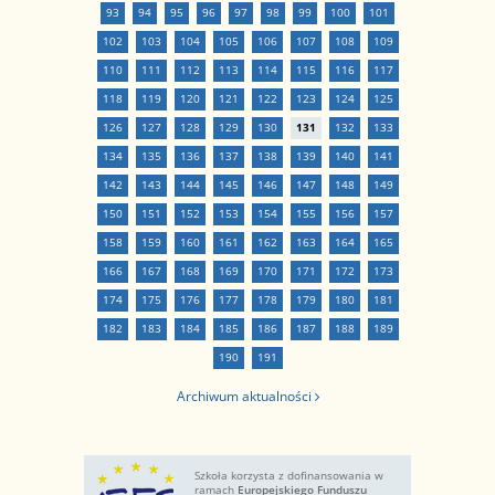
93
94
95
96
97
98
99
100
101
102
103
104
105
106
107
108
109
110
111
112
113
114
115
116
117
118
119
120
121
122
123
124
125
126
127
128
129
130
131
132
133
134
135
136
137
138
139
140
141
142
143
144
145
146
147
148
149
150
151
152
153
154
155
156
157
158
159
160
161
162
163
164
165
166
167
168
169
170
171
172
173
174
175
176
177
178
179
180
181
182
183
184
185
186
187
188
189
190
191
Archiwum aktualności
Szkoła korzysta z dofinansowania w
ramach
Europejskiego Funduszu