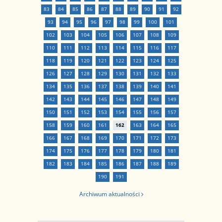
83
84
85
86
87
88
89
90
91
92
93
94
95
96
97
98
99
100
101
102
103
104
105
106
107
108
109
110
111
112
113
114
115
116
117
118
119
120
121
122
123
124
125
126
127
128
129
130
131
132
133
134
135
136
137
138
139
140
141
142
143
144
145
146
147
148
149
150
151
152
153
154
155
156
157
158
159
160
161
162
163
164
165
166
167
168
169
170
171
172
173
174
175
176
177
178
179
180
181
182
183
184
185
186
187
188
189
190
191
Archiwum aktualności