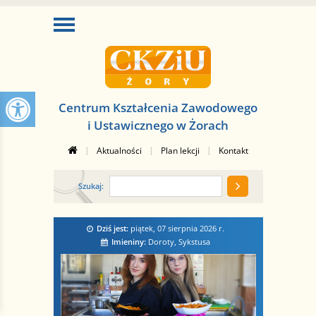
Centrum Kształcenia Zawodowego
i Ustawicznego w Żorach
|
|
|
Aktualności
Plan lekcji
Kontakt
Szukaj:
Dziś jest:
piątek, 07 sierpnia 2026
r.
Imieniny:
Doroty, Sykstusa