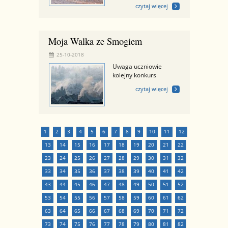
czytaj więcej
Moja Walka ze Smogiem
25-10-2018
Uwaga uczniowie
kolejny konkurs
czytaj więcej
1
2
3
4
5
6
7
8
9
10
11
12
13
14
15
16
17
18
19
20
21
22
23
24
25
26
27
28
29
30
31
32
33
34
35
36
37
38
39
40
41
42
43
44
45
46
47
48
49
50
51
52
53
54
55
56
57
58
59
60
61
62
63
64
65
66
67
68
69
70
71
72
73
74
75
76
77
78
79
80
81
82