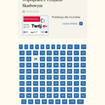
Skarbowym
03-04-2025
Prelekcja dla Uczniów
czytaj więcej
1
2
3
4
5
6
7
8
9
10
11
12
13
14
15
16
17
18
19
20
21
22
23
24
25
26
27
28
29
30
31
32
33
34
35
36
37
38
39
40
41
42
43
44
45
46
47
48
49
50
51
52
53
54
55
56
57
58
59
60
61
62
63
64
65
66
67
68
69
70
71
72
73
74
75
76
77
78
79
80
81
82
83
84
85
86
87
88
89
90
91
92
93
94
95
96
97
98
99
100
101