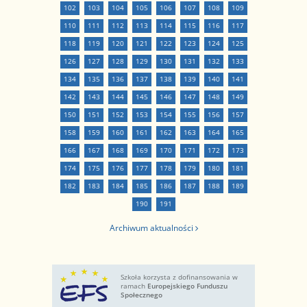
102
103
104
105
106
107
108
109
110
111
112
113
114
115
116
117
118
119
120
121
122
123
124
125
126
127
128
129
130
131
132
133
134
135
136
137
138
139
140
141
142
143
144
145
146
147
148
149
150
151
152
153
154
155
156
157
158
159
160
161
162
163
164
165
166
167
168
169
170
171
172
173
174
175
176
177
178
179
180
181
182
183
184
185
186
187
188
189
190
191
Archiwum aktualności
Szkoła korzysta z dofinansowania w
ramach
Europejskiego Funduszu
Społecznego