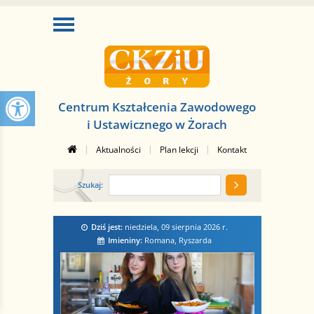
Centrum Kształcenia Zawodowego
i Ustawicznego w Żorach
|
|
|
Aktualności
Plan lekcji
Kontakt
Szukaj:
Dziś jest:
niedziela, 09 sierpnia 2026
r.
Imieniny:
Romana, Ryszarda