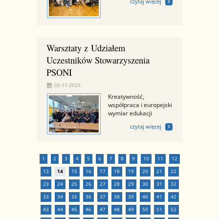
czytaj więcej
Warsztaty z Udziałem
Uczestników Stowarzyszenia
PSONI
05-11-2025
Kreatywność,
współpraca i europejski
wymiar edukacji
czytaj więcej
1
2
3
4
5
6
7
8
9
10
11
12
13
14
15
16
17
18
19
20
21
22
23
24
25
26
27
28
29
30
31
32
33
34
35
36
37
38
39
40
41
42
43
44
45
46
47
48
49
50
51
52