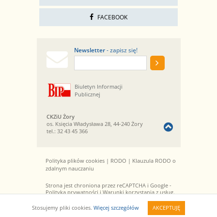
FACEBOOK
Newsletter
- zapisz się!
Biuletyn Informacji
Publicznej
CKZiU Żory
os. Księcia Władysława 28, 44-240 Żory
tel.:
32 43 45 366
Polityka plików cookies
|
RODO
|
Klauzula RODO o
zdalnym nauczaniu
Strona jest chroniona przez reCAPTCHA i Google -
Polityka prywatności
i
Warunki korzystania z usług
.
© 2013-2026 CKZiU Żory. Wszelkie prawa
Stosujemy pliki cookies.
Więcej szczegółów
AKCEPTUJĘ
zastrzeżone. Realizacja:
qbic studio