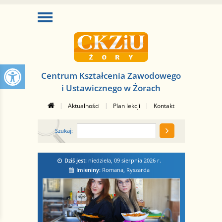
Centrum Kształcenia Zawodowego
i Ustawicznego w Żorach
|
|
|
Aktualności
Plan lekcji
Kontakt
Szukaj:
Dziś jest:
niedziela, 09 sierpnia 2026
r.
Imieniny:
Romana, Ryszarda