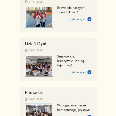
11-11-2025
Brawa dla naszych
zawodników !!!
czytaj więcej
Dzień Dyni
06-11-2025
Smakowicie,
kreatywnie i z nutą
tajemnicy!
czytaj więcej
Euroweek
06-11-2025
Wzbogacamy nasze
kompetencje językowe