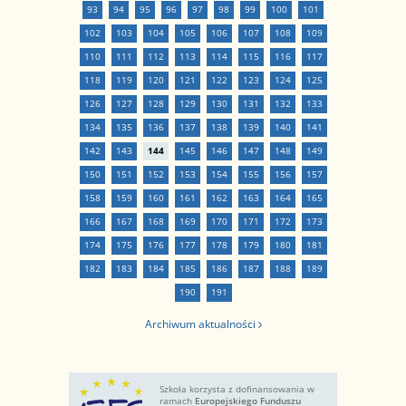
93
94
95
96
97
98
99
100
101
102
103
104
105
106
107
108
109
110
111
112
113
114
115
116
117
118
119
120
121
122
123
124
125
126
127
128
129
130
131
132
133
134
135
136
137
138
139
140
141
142
143
144
145
146
147
148
149
150
151
152
153
154
155
156
157
158
159
160
161
162
163
164
165
166
167
168
169
170
171
172
173
174
175
176
177
178
179
180
181
182
183
184
185
186
187
188
189
190
191
Archiwum aktualności
Szkoła korzysta z dofinansowania w
ramach
Europejskiego Funduszu