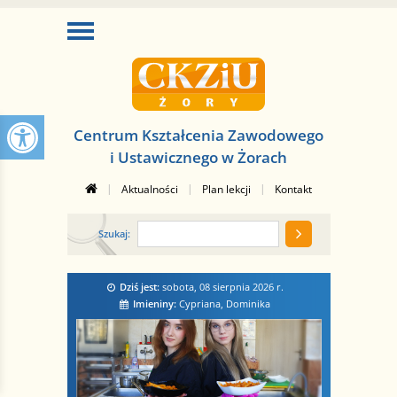
Centrum Kształcenia Zawodowego
i Ustawicznego w Żorach
|
|
|
Aktualności
Plan lekcji
Kontakt
Szukaj:
Dziś jest:
sobota, 08 sierpnia 2026
r.
Imieniny:
Cypriana, Dominika