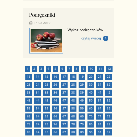
Podręczniki
14-08-2019
Wykaz podręczników
czytaj więcej
1
2
3
4
5
6
7
8
9
10
11
12
13
14
15
16
17
18
19
20
21
22
23
24
25
26
27
28
29
30
31
32
33
34
35
36
37
38
39
40
41
42
43
44
45
46
47
48
49
50
51
52
53
54
55
56
57
58
59
60
61
62
63
64
65
66
67
68
69
70
71
72
73
74
75
76
77
78
79
80
81
82
83
84
85
86
87
88
89
90
91
92