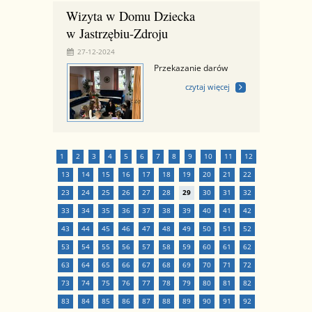
Wizyta w Domu Dziecka
w Jastrzębiu-Zdroju
27-12-2024
Przekazanie darów
czytaj więcej
1
2
3
4
5
6
7
8
9
10
11
12
13
14
15
16
17
18
19
20
21
22
23
24
25
26
27
28
29
30
31
32
33
34
35
36
37
38
39
40
41
42
43
44
45
46
47
48
49
50
51
52
53
54
55
56
57
58
59
60
61
62
63
64
65
66
67
68
69
70
71
72
73
74
75
76
77
78
79
80
81
82
83
84
85
86
87
88
89
90
91
92