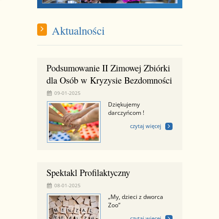
Aktualności
Podsumowanie II Zimowej Zbiórki
dla Osób w Kryzysie Bezdomności
09-01-2025
Dziękujemy
darczyńcom !
czytaj więcej
Spektakl Profilaktyczny
08-01-2025
„My, dzieci z dworca
Zoo”
czytaj więcej