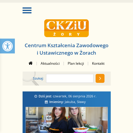
Centrum Kształcenia Zawodowego
i Ustawicznego w Żorach
|
|
|
Aktualności
Plan lekcji
Kontakt
Szukaj:
Dziś jest:
czwartek, 06 sierpnia 2026
r.
Imieniny:
Jakuba, Sławy