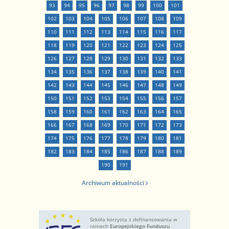
93
94
95
96
97
98
99
100
101
102
103
104
105
106
107
108
109
110
111
112
113
114
115
116
117
118
119
120
121
122
123
124
125
126
127
128
129
130
131
132
133
134
135
136
137
138
139
140
141
142
143
144
145
146
147
148
149
150
151
152
153
154
155
156
157
158
159
160
161
162
163
164
165
166
167
168
169
170
171
172
173
174
175
176
177
178
179
180
181
182
183
184
185
186
187
188
189
190
191
Archiwum aktualności
Szkoła korzysta z dofinansowania w
ramach
Europejskiego Funduszu