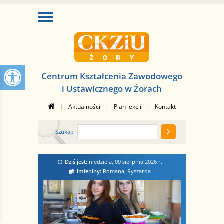
Centrum Kształcenia Zawodowego
i Ustawicznego w Żorach
|
|
|
Aktualności
Plan lekcji
Kontakt
Szukaj:
Dziś jest:
niedziela, 09 sierpnia 2026
r.
Imieniny:
Romana, Ryszarda