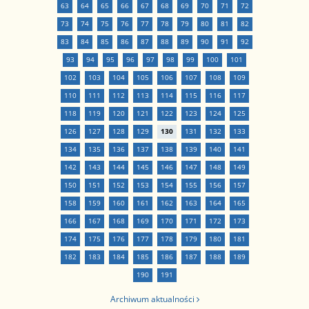
63
64
65
66
67
68
69
70
71
72
73
74
75
76
77
78
79
80
81
82
83
84
85
86
87
88
89
90
91
92
93
94
95
96
97
98
99
100
101
102
103
104
105
106
107
108
109
110
111
112
113
114
115
116
117
118
119
120
121
122
123
124
125
126
127
128
129
130
131
132
133
134
135
136
137
138
139
140
141
142
143
144
145
146
147
148
149
150
151
152
153
154
155
156
157
158
159
160
161
162
163
164
165
166
167
168
169
170
171
172
173
174
175
176
177
178
179
180
181
182
183
184
185
186
187
188
189
190
191
Archiwum aktualności