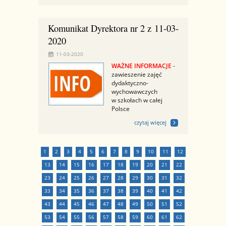
Komunikat Dyrektora nr 2 z 11-03-
2020
11-03-2020
WAŻNE INFORMACJE
-
zawieszenie zajęć
dydaktyczno-
wychowawczych
w szkołach w całej
Polsce
czytaj więcej
1
2
3
4
5
6
7
8
9
10
11
12
13
14
15
16
17
18
19
20
21
22
23
24
25
26
27
28
29
30
31
32
33
34
35
36
37
38
39
40
41
42
43
44
45
46
47
48
49
50
51
52
53
54
55
56
57
58
59
60
61
62