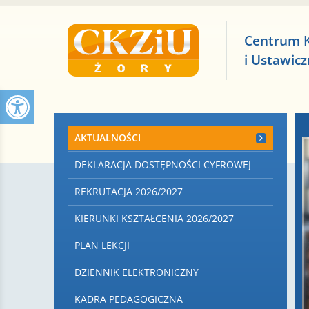
Centrum 
i Ustawic
AKTUALNOŚCI
DEKLARACJA DOSTĘPNOŚCI CYFROWEJ
REKRUTACJA 2026/2027
KIERUNKI KSZTAŁCENIA 2026/2027
PLAN LEKCJI
DZIENNIK ELEKTRONICZNY
KADRA PEDAGOGICZNA