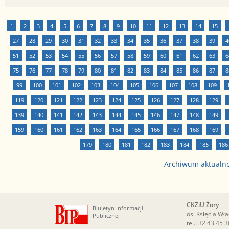
1
2
3
4
5
6
7
8
9
10
11
12
13
14
15
27
28
29
30
31
32
33
34
35
36
37
38
39
4
51
52
53
54
55
56
57
58
59
60
61
62
63
6
75
76
77
78
79
80
81
82
83
84
85
86
87
8
99
100
101
102
103
104
105
106
107
108
109
119
120
121
122
123
124
125
126
127
128
129
139
140
141
142
143
144
145
146
147
148
149
159
160
161
162
163
164
165
166
167
168
169
179
180
181
182
183
184
185
186
Archiwum aktualn
CKZiU Żory
Biuletyn Informacji
os. Księcia Wł
Publicznej
tel.:
32 43 45 