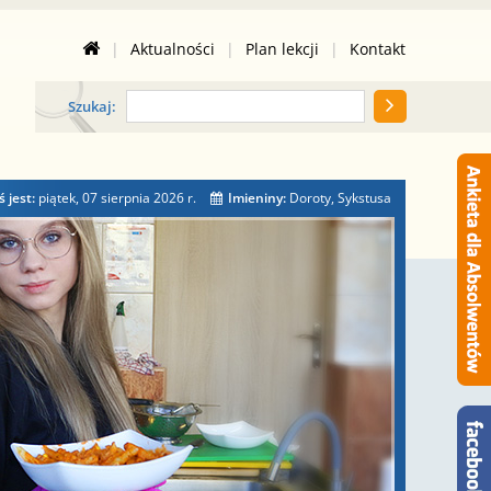
|
Aktualności
|
Plan lekcji
|
Kontakt
Szukaj:
ś jest:
piątek, 07 sierpnia 2026
r.
Imieniny:
Doroty, Sykstusa