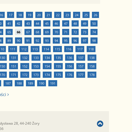
16
17
18
19
20
21
22
23
24
25
26
0
41
42
43
44
45
46
47
48
49
50
4
65
66
67
68
69
70
71
72
73
74
8
89
90
91
92
93
94
95
96
97
98
110
111
112
113
114
115
116
117
118
130
131
132
133
134
135
136
137
138
150
151
152
153
154
155
156
157
158
170
171
172
173
174
175
176
177
178
187
188
189
190
191
ości
adysława 28, 44-240 Żory
366