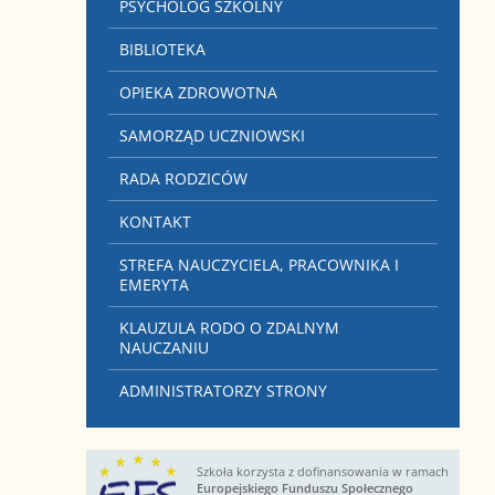
PSYCHOLOG SZKOLNY
BIBLIOTEKA
OPIEKA ZDROWOTNA
SAMORZĄD UCZNIOWSKI
RADA RODZICÓW
KONTAKT
STREFA NAUCZYCIELA, PRACOWNIKA I
EMERYTA
KLAUZULA RODO O ZDALNYM
NAUCZANIU
ADMINISTRATORZY STRONY
Szkoła korzysta z dofinansowania w ramach
Europejskiego Funduszu Społecznego