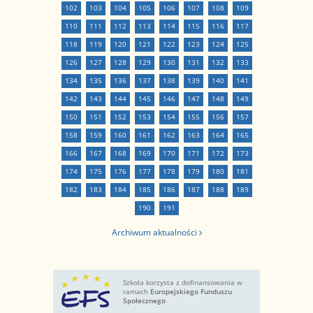
102
103
104
105
106
107
108
109
110
111
112
113
114
115
116
117
118
119
120
121
122
123
124
125
126
127
128
129
130
131
132
133
134
135
136
137
138
139
140
141
142
143
144
145
146
147
148
149
150
151
152
153
154
155
156
157
158
159
160
161
162
163
164
165
166
167
168
169
170
171
172
173
174
175
176
177
178
179
180
181
182
183
184
185
186
187
188
189
190
191
Archiwum aktualności
Szkoła korzysta z dofinansowania w
ramach
Europejskiego Funduszu
Społecznego