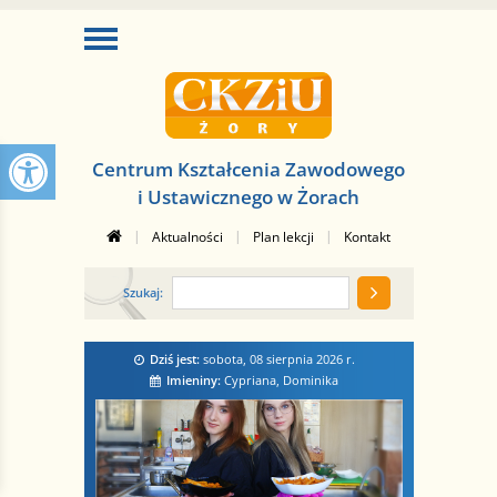
Centrum Kształcenia Zawodowego
i Ustawicznego w Żorach
|
|
|
Aktualności
Plan lekcji
Kontakt
Szukaj:
Dziś jest:
sobota, 08 sierpnia 2026
r.
Imieniny:
Cypriana, Dominika