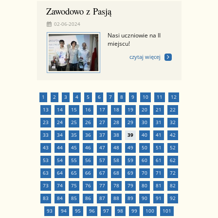
Zawodowo z Pasją
02-06-2024
Nasi uczniowie na II
miejscu!
czytaj więcej
1
2
3
4
5
6
7
8
9
10
11
12
13
14
15
16
17
18
19
20
21
22
23
24
25
26
27
28
29
30
31
32
33
34
35
36
37
38
39
40
41
42
43
44
45
46
47
48
49
50
51
52
53
54
55
56
57
58
59
60
61
62
63
64
65
66
67
68
69
70
71
72
73
74
75
76
77
78
79
80
81
82
83
84
85
86
87
88
89
90
91
92
93
94
95
96
97
98
99
100
101