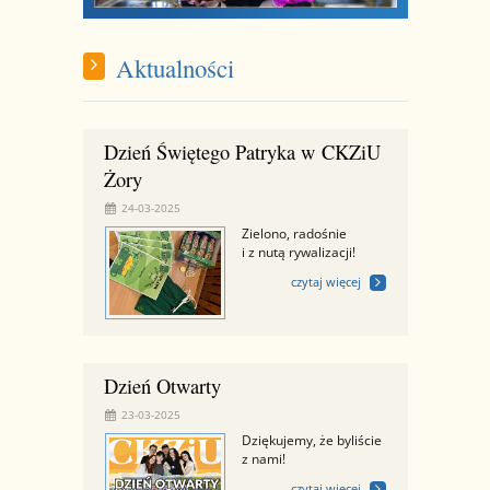
Aktualności
Dzień Świętego Patryka w CKZiU
Żory
24-03-2025
Zielono, radośnie
i z nutą rywalizacji!
czytaj więcej
Dzień Otwarty
23-03-2025
Dziękujemy, że byliście
z nami!
czytaj więcej