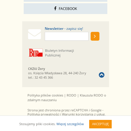
FACEBOOK
Newsletter
- zapisz się!
Biuletyn Informacji
Publicznej
CKZiU Żory
os. Księcia Władysława 28, 44-240 Żory
tel.:
32 43 45 366
Polityka plików cookies
|
RODO
|
Klauzula RODO o
zdalnym nauczaniu
Strona jest chroniona przez reCAPTCHA i Google -
Polityka prywatności
i
Warunki korzystania z usług
.
© 2013-2026 CKZiU Żory. Wszelkie prawa
Stosujemy pliki cookies.
Więcej szczegółów
AKCEPTUJĘ
zastrzeżone. Realizacja:
qbic studio