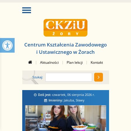
Centrum Kształcenia Zawodowego
i Ustawicznego w Żorach
|
|
|
Aktualności
Plan lekcji
Kontakt
Szukaj:
Dziś jest:
czwartek, 06 sierpnia 2026
r.
Imieniny:
Jakuba, Sławy