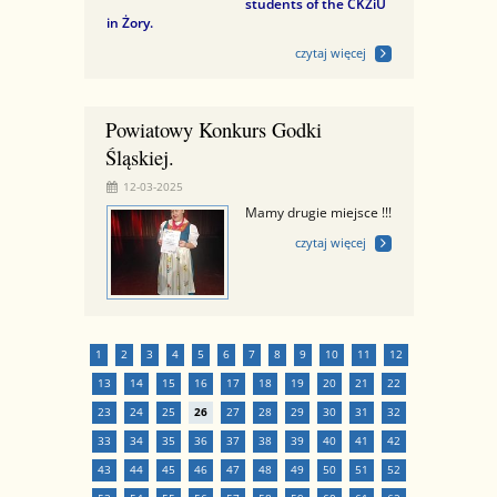
students of the CKZiU
in Żory.
czytaj więcej
Powiatowy Konkurs Godki
Śląskiej.
12-03-2025
Mamy drugie miejsce !!!
czytaj więcej
1
2
3
4
5
6
7
8
9
10
11
12
13
14
15
16
17
18
19
20
21
22
23
24
25
26
27
28
29
30
31
32
33
34
35
36
37
38
39
40
41
42
43
44
45
46
47
48
49
50
51
52