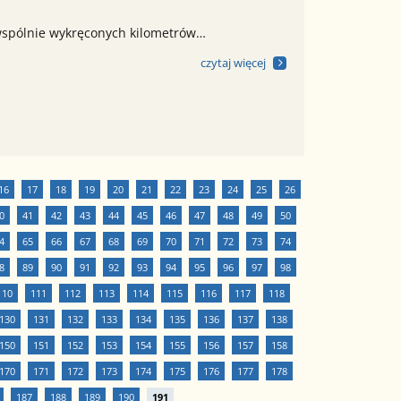
wspólnie wykręconych kilometrów…
czytaj więcej
16
17
18
19
20
21
22
23
24
25
26
0
41
42
43
44
45
46
47
48
49
50
4
65
66
67
68
69
70
71
72
73
74
8
89
90
91
92
93
94
95
96
97
98
110
111
112
113
114
115
116
117
118
130
131
132
133
134
135
136
137
138
150
151
152
153
154
155
156
157
158
170
171
172
173
174
175
176
177
178
187
188
189
190
191