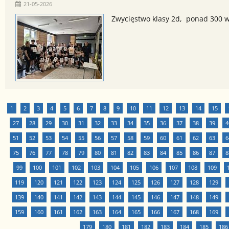
21-05-2026
Zwycięstwo klasy 2d, ponad 300 
1
2
3
4
5
6
7
8
9
10
11
12
13
14
15
27
28
29
30
31
32
33
34
35
36
37
38
39
4
51
52
53
54
55
56
57
58
59
60
61
62
63
6
75
76
77
78
79
80
81
82
83
84
85
86
87
8
99
100
101
102
103
104
105
106
107
108
109
119
120
121
122
123
124
125
126
127
128
129
139
140
141
142
143
144
145
146
147
148
149
159
160
161
162
163
164
165
166
167
168
169
179
180
181
182
183
184
185
186