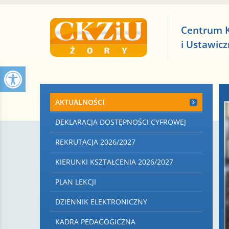
Centrum 
i Ustawic
AKTUALNOŚCI
DEKLARACJA DOSTĘPNOŚCI CYFROWEJ
REKRUTACJA 2026/2027
KIERUNKI KSZTAŁCENIA 2026/2027
PLAN LEKCJI
DZIENNIK ELEKTRONICZNY
KADRA PEDAGOGICZNA