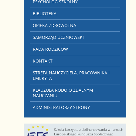
PSYCHOLOG SZKOLNY
BIBLIOTEKA
OPIEKA ZDROWOTNA
SAMORZĄD UCZNIOWSKI
RADA RODZICÓW
KONTAKT
STREFA NAUCZYCIELA, PRACOWNIKA I
EMERYTA
KLAUZULA RODO O ZDALNYM
NAUCZANIU
ADMINISTRATORZY STRONY
Szkoła korzysta z dofinansowania w ramach
Europejskiego Funduszu Społecznego