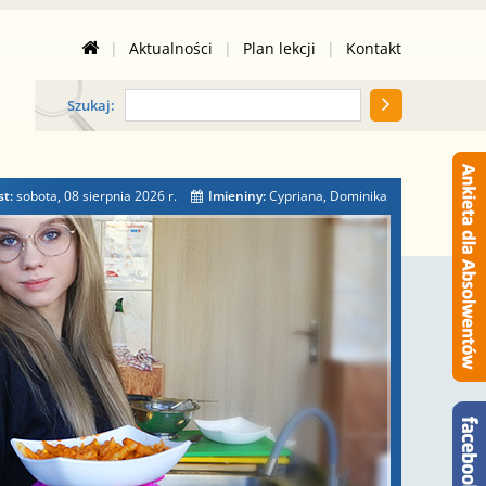
|
Aktualności
|
Plan lekcji
|
Kontakt
Szukaj:
st:
sobota, 08 sierpnia 2026
r.
Imieniny:
Cypriana, Dominika