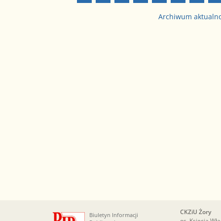
Archiwum aktualn
CKZiU Żory
Biuletyn Informacji
os. Księcia Wł