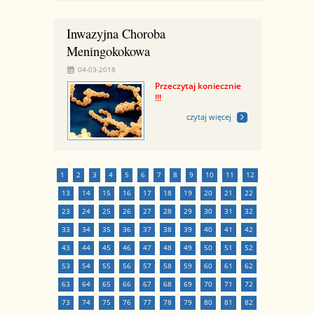
Inwazyjna Choroba
Meningokokowa
04-03-2018
Przeczytaj koniecznie
!!!
czytaj więcej
1
2
3
4
5
6
7
8
9
10
11
12
13
14
15
16
17
18
19
20
21
22
23
24
25
26
27
28
29
30
31
32
33
34
35
36
37
38
39
40
41
42
43
44
45
46
47
48
49
50
51
52
53
54
55
56
57
58
59
60
61
62
63
64
65
66
67
68
69
70
71
72
73
74
75
76
77
78
79
80
81
82