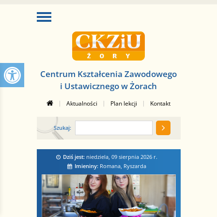
Centrum Kształcenia Zawodowego
i Ustawicznego w Żorach
|
|
|
Aktualności
Plan lekcji
Kontakt
Szukaj:
Dziś jest:
niedziela, 09 sierpnia 2026
r.
Imieniny:
Romana, Ryszarda