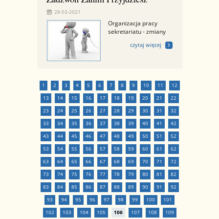
28-03-2021
Organizacja pracy
sekretariatu - zmiany
czytaj więcej
1
2
3
4
5
6
7
8
9
10
11
12
13
14
15
16
17
18
19
20
21
22
23
24
25
26
27
28
29
30
31
32
33
34
35
36
37
38
39
40
41
42
43
44
45
46
47
48
49
50
51
52
53
54
55
56
57
58
59
60
61
62
63
64
65
66
67
68
69
70
71
72
73
74
75
76
77
78
79
80
81
82
83
84
85
86
87
88
89
90
91
92
93
94
95
96
97
98
99
100
101
102
103
104
105
106
107
108
109