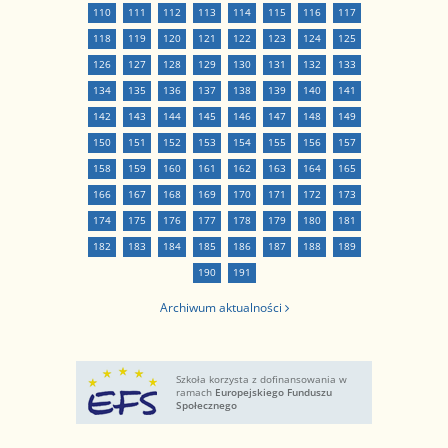
110
111
112
113
114
115
116
117
118
119
120
121
122
123
124
125
126
127
128
129
130
131
132
133
134
135
136
137
138
139
140
141
142
143
144
145
146
147
148
149
150
151
152
153
154
155
156
157
158
159
160
161
162
163
164
165
166
167
168
169
170
171
172
173
174
175
176
177
178
179
180
181
182
183
184
185
186
187
188
189
190
191
Archiwum aktualności
Szkoła korzysta z dofinansowania w
ramach
Europejskiego Funduszu
Społecznego