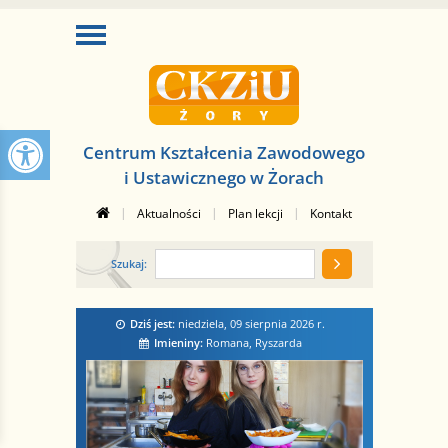
Centrum Kształcenia Zawodowego
i Ustawicznego w Żorach
|
|
|
Aktualności
Plan lekcji
Kontakt
Szukaj:
Dziś jest:
niedziela, 09 sierpnia 2026
r.
Imieniny:
Romana, Ryszarda