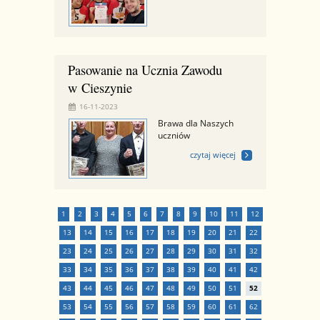
Pasowanie na Ucznia Zawodu
w Cieszynie
16-11-2023
Brawa dla Naszych
uczniów
czytaj więcej
1
2
3
4
5
6
7
8
9
10
11
12
13
14
15
16
17
18
19
20
21
22
23
24
25
26
27
28
29
30
31
32
33
34
35
36
37
38
39
40
41
42
43
44
45
46
47
48
49
50
51
52
53
54
55
56
57
58
59
60
61
62