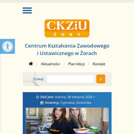
Centrum Kształcenia Zawodowego
i Ustawicznego w Żorach
|
|
|
Aktualności
Plan lekcji
Kontakt
Szukaj:
Dziś jest:
sobota, 08 sierpnia 2026
r.
Imieniny:
Cypriana, Dominika