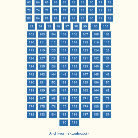
63
64
65
66
67
68
69
70
71
72
73
74
75
76
77
78
79
80
81
82
83
84
85
86
87
88
89
90
91
92
93
94
95
96
97
98
99
100
101
102
103
104
105
106
107
108
109
110
111
112
113
114
115
116
117
118
119
120
121
122
123
124
125
126
127
128
129
130
131
132
133
134
135
136
137
138
139
140
141
142
143
144
145
146
147
148
149
150
151
152
153
154
155
156
157
158
159
160
161
162
163
164
165
166
167
168
169
170
171
172
173
174
175
176
177
178
179
180
181
182
183
184
185
186
187
188
189
190
191
Archiwum aktualności