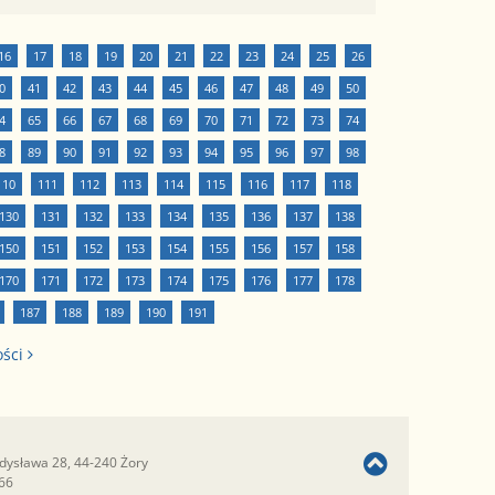
16
17
18
19
20
21
22
23
24
25
26
0
41
42
43
44
45
46
47
48
49
50
4
65
66
67
68
69
70
71
72
73
74
8
89
90
91
92
93
94
95
96
97
98
110
111
112
113
114
115
116
117
118
130
131
132
133
134
135
136
137
138
150
151
152
153
154
155
156
157
158
170
171
172
173
174
175
176
177
178
187
188
189
190
191
ości
adysława 28, 44-240 Żory
366