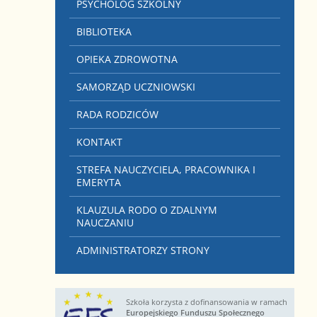
PSYCHOLOG SZKOLNY
BIBLIOTEKA
OPIEKA ZDROWOTNA
SAMORZĄD UCZNIOWSKI
RADA RODZICÓW
KONTAKT
STREFA NAUCZYCIELA, PRACOWNIKA I
EMERYTA
KLAUZULA RODO O ZDALNYM
NAUCZANIU
ADMINISTRATORZY STRONY
Szkoła korzysta z dofinansowania w ramach
Europejskiego Funduszu Społecznego