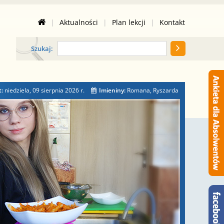
|
Aktualności
|
Plan lekcji
|
Kontakt
Szukaj:
t:
niedziela, 09 sierpnia 2026
r.
Imieniny:
Romana, Ryszarda