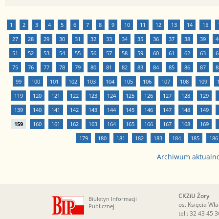
1
2
3
4
5
6
7
8
9
10
11
12
13
14
15
27
28
29
30
31
32
33
34
35
36
37
38
39
4
51
52
53
54
55
56
57
58
59
60
61
62
63
6
75
76
77
78
79
80
81
82
83
84
85
86
87
8
99
100
101
102
103
104
105
106
107
108
109
119
120
121
122
123
124
125
126
127
128
129
139
140
141
142
143
144
145
146
147
148
149
159
160
161
162
163
164
165
166
167
168
169
179
180
181
182
183
184
185
186
Archiwum aktualn
CKZiU Żory
Biuletyn Informacji
os. Księcia Wł
Publicznej
tel.:
32 43 45 