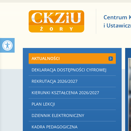
Centrum 
i Ustawic
AKTUALNOŚCI
DEKLARACJA DOSTĘPNOŚCI CYFROWEJ
REKRUTACJA 2026/2027
KIERUNKI KSZTAŁCENIA 2026/2027
PLAN LEKCJI
DZIENNIK ELEKTRONICZNY
KADRA PEDAGOGICZNA