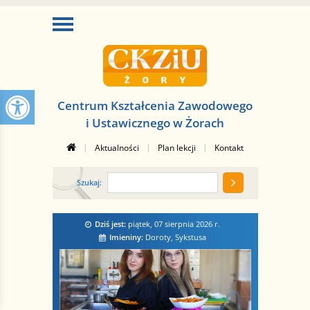
Centrum Kształcenia Zawodowego
i Ustawicznego w Żorach
|
|
|
Aktualności
Plan lekcji
Kontakt
Szukaj:
Dziś jest:
piątek, 07 sierpnia 2026
r.
Imieniny:
Doroty, Sykstusa