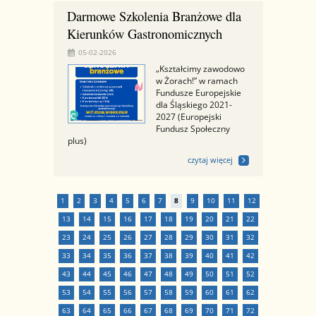
Darmowe Szkolenia Branżowe dla
Kierunków Gastronomicznych
05-02-2026
„Kształcimy zawodowo
w Żorach!” w ramach
Fundusze Europejskie
dla Śląskiego 2021-
2027 (Europejski
Fundusz Społeczny
plus)
czytaj więcej
1
2
3
4
5
6
7
8
9
10
11
12
13
14
15
16
17
18
19
20
21
22
23
24
25
26
27
28
29
30
31
32
33
34
35
36
37
38
39
40
41
42
43
44
45
46
47
48
49
50
51
52
53
54
55
56
57
58
59
60
61
62
63
64
65
66
67
68
69
70
71
72