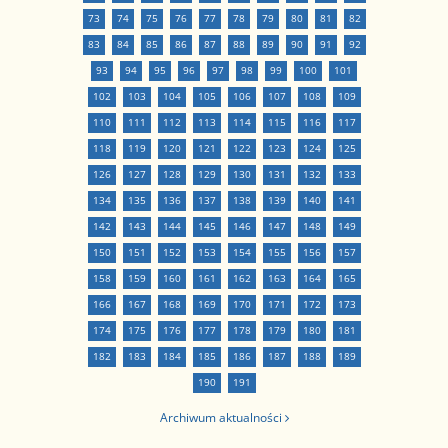
73
74
75
76
77
78
79
80
81
82
83
84
85
86
87
88
89
90
91
92
93
94
95
96
97
98
99
100
101
102
103
104
105
106
107
108
109
110
111
112
113
114
115
116
117
118
119
120
121
122
123
124
125
126
127
128
129
130
131
132
133
134
135
136
137
138
139
140
141
142
143
144
145
146
147
148
149
150
151
152
153
154
155
156
157
158
159
160
161
162
163
164
165
166
167
168
169
170
171
172
173
174
175
176
177
178
179
180
181
182
183
184
185
186
187
188
189
190
191
Archiwum aktualności